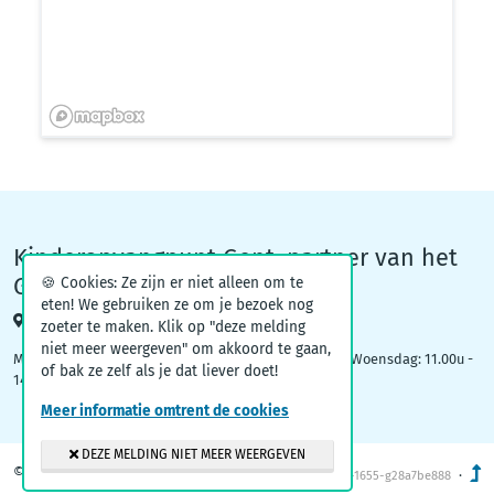
Kinderopvangpunt Gent, partner van het
Groeiteam
🍪 Cookies: Ze zijn er niet alleen om te
eten! We gebruiken ze om je bezoek nog
Woodrow Wilsonplein 1, 9000 Gent
zoeter te maken. Klik op "deze melding
niet meer weergeven" om akkoord te gaan,
Maandag: 09.00u – 12.30u | Dinsdag: 16.30u - 19.00u | Woensdag: 11.00u -
of bak ze zelf als je dat liever doet!
14.00u
Meer informatie omtrent de cookies
DEZE MELDING NIET MEER WEERGEVEN
© 2026
Kinderopvang Gent
·
v1.2-1655-g28a7be888