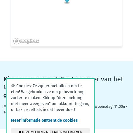
Kinderopvangpunt Gent, partner van het
Groeiteam
🍪 Cookies: Ze zijn er niet alleen om te
eten! We gebruiken ze om je bezoek nog
Woodrow Wilsonplein 1, 9000 Gent
zoeter te maken. Klik op "deze melding
niet meer weergeven" om akkoord te gaan,
Maandag: 09.00u – 12.30u | Dinsdag: 16.30u - 19.00u | Woensdag: 11.00u -
of bak ze zelf als je dat liever doet!
14.00u
Meer informatie omtrent de cookies
DEZE MELDING NIET MEER WEERGEVEN