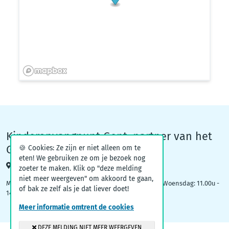
Kinderopvangpunt Gent, partner van het
Groeiteam
🍪 Cookies: Ze zijn er niet alleen om te
eten! We gebruiken ze om je bezoek nog
Woodrow Wilsonplein 1, 9000 Gent
zoeter te maken. Klik op "deze melding
niet meer weergeven" om akkoord te gaan,
Maandag: 09.00u – 12.30u | Dinsdag: 16.30u - 19.00u | Woensdag: 11.00u -
of bak ze zelf als je dat liever doet!
14.00u
Meer informatie omtrent de cookies
DEZE MELDING NIET MEER WEERGEVEN