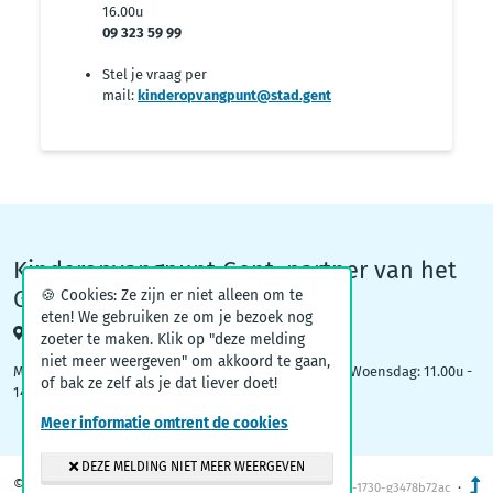
16.00u
09 323 59 99
Stel je vraag per
mail:
kinderopvangpunt@stad.gent
Kinderopvangpunt Gent, partner van het
Groeiteam
🍪 Cookies: Ze zijn er niet alleen om te
eten! We gebruiken ze om je bezoek nog
Woodrow Wilsonplein 1, 9000 Gent
zoeter te maken. Klik op "deze melding
niet meer weergeven" om akkoord te gaan,
Maandag: 09.00u – 12.30u | Dinsdag: 16.30u - 19.00u | Woensdag: 11.00u -
of bak ze zelf als je dat liever doet!
14.00u
Meer informatie omtrent de cookies
DEZE MELDING NIET MEER WEERGEVEN
© 2026
Kinderopvang Gent
·
v1.2-1730-g3478b72ac