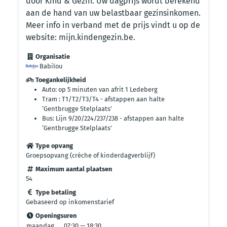
door Kind & Gezin. Uw dagprijs wordt berekend
aan de hand van uw belastbaar gezinsinkomen.
Meer info in verband met de prijs vindt u op de
website: mijn.kindengezin.be.
Organisatie
Babilou
Toegankelijkheid
Auto: op 5 minuten van afrit 1 Ledeberg
Tram : T1/T2/T3/T4 - afstappen aan halte
‘Gentbrugge Stelplaats’
Bus: Lijn 9/20/224/237/238 - afstappen aan halte
‘Gentbrugge Stelplaats’
Type opvang
Groepsopvang (crèche of kinderdagverblijf)
Maximum aantal plaatsen
54
Type betaling
Gebaseerd op inkomenstarief
Openingsuren
maandag
07:30 — 18:30