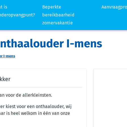
t is
Beperkte
Aanvraagpr
nderopvangpunt?
bereikbaarheid
zomervakantie
onthaalouder I-mens
er I-mens
kker
n voor de allerkleinsten.
ver kiest voor een onthaalouder, wij
 jaar is heel welkom in één van onze