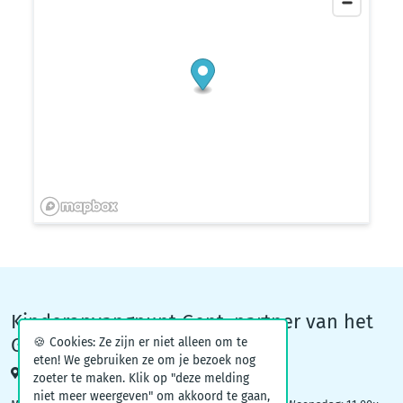
Kinderopvangpunt Gent, partner van het
Groeiteam
🍪 Cookies: Ze zijn er niet alleen om te
eten! We gebruiken ze om je bezoek nog
Woodrow Wilsonplein 1, 9000 Gent
zoeter te maken. Klik op "deze melding
niet meer weergeven" om akkoord te gaan,