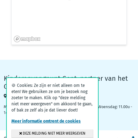
Kinderopvangpunt Gent, partner van het
Groeiteam
🍪 Cookies: Ze zijn er niet alleen om te
eten! We gebruiken ze om je bezoek nog
Woodrow Wilsonplein 1, 9000 Gent
zoeter te maken. Klik op "deze melding
niet meer weergeven" om akkoord te gaan,
Maandag: 09.00u – 12.30u | Dinsdag: 16.30u - 19.00u | Woensdag: 11.00u -
of bak ze zelf als je dat liever doet!
14.00u
Meer informatie omtrent de cookies
DEZE MELDING NIET MEER WEERGEVEN