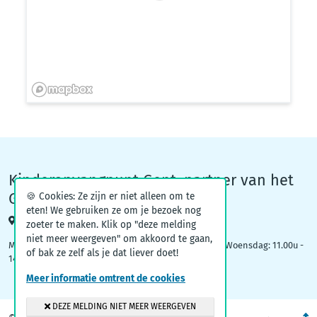
Kinderopvangpunt Gent, partner van het
Groeiteam
🍪 Cookies: Ze zijn er niet alleen om te
eten! We gebruiken ze om je bezoek nog
Woodrow Wilsonplein 1, 9000 Gent
zoeter te maken. Klik op "deze melding
niet meer weergeven" om akkoord te gaan,
Maandag: 09.00u – 12.30u | Dinsdag: 16.30u - 19.00u | Woensdag: 11.00u -
of bak ze zelf als je dat liever doet!
14.00u
Meer informatie omtrent de cookies
DEZE MELDING NIET MEER WEERGEVEN