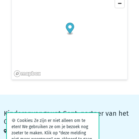
Kinderopvangpunt Gent, partner van het
Groeiteam
🍪 Cookies: Ze zijn er niet alleen om te
eten! We gebruiken ze om je bezoek nog
Woodrow Wilsonplein 1, 9000 Gent
zoeter te maken. Klik op "deze melding