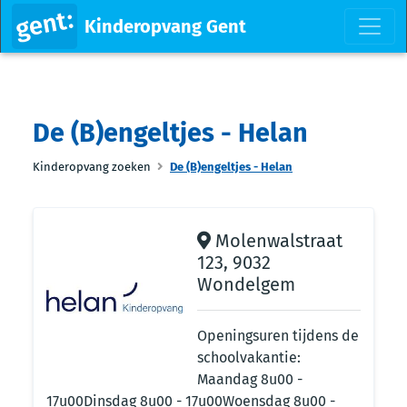
Kinderopvang Gent
De (B)engeltjes - Helan
Kinderopvang zoeken
De (B)engeltjes - Helan
Molenwalstraat
123, 9032
Wondelgem
Openingsuren tijdens de
schoolvakantie:
Maandag 8u00 -
17u00Dinsdag 8u00 - 17u00Woensdag 8u00 -