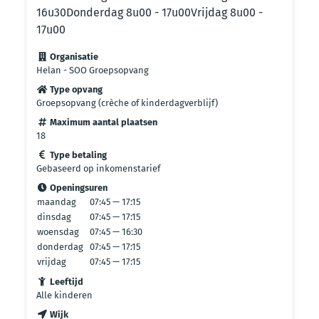
16u30Donderdag 8u00 - 17u00Vrijdag 8u00 -
17u00
Organisatie
Helan - SOO Groepsopvang
Type opvang
Groepsopvang (crèche of kinderdagverblijf)
Maximum aantal plaatsen
18
Type betaling
Gebaseerd op inkomenstarief
Openingsuren
maandag
07:45 — 17:15
dinsdag
07:45 — 17:15
woensdag
07:45 — 16:30
donderdag
07:45 — 17:15
vrijdag
07:45 — 17:15
Leeftijd
Alle kinderen
Wijk