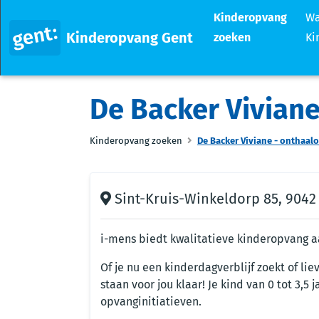
Kinderopvang
Wa
Kinderopvang Gent
zoeken
Ki
De Backer Vivian
Kinderopvang zoeken
De Backer Viviane - onthaal
Sint-Kruis-Winkeldorp 85, 9042
i-mens biedt kwalitatieve kinderopvang aa
Of je nu een kinderdagverblijf zoekt of lie
staan voor jou klaar! Je kind van 0 tot 3,5
opvanginitiatieven.