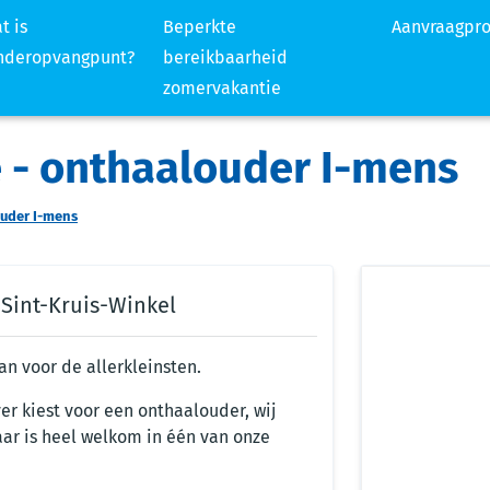
t is
Beperkte
Aanvraagpr
nderopvangpunt?
bereikbaarheid
zomervakantie
e - onthaalouder I-mens
ouder I-mens
 Sint-Kruis-Winkel
n voor de allerkleinsten.
ver kiest voor een onthaalouder, wij
 jaar is heel welkom in één van onze