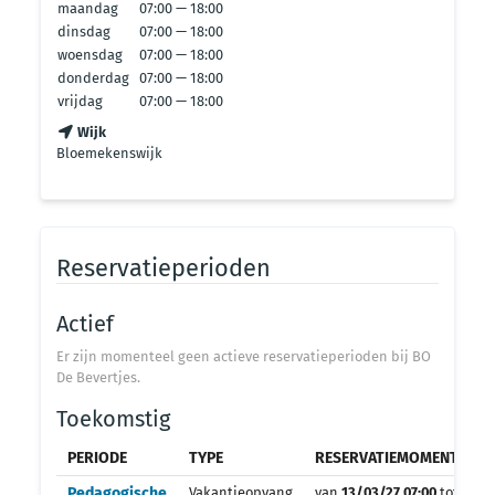
maandag
07:00 — 18:00
dinsdag
07:00 — 18:00
woensdag
07:00 — 18:00
donderdag
07:00 — 18:00
vrijdag
07:00 — 18:00
Wijk
Bloemekenswijk
Reservatieperioden
Actief
Er zijn momenteel geen actieve reservatieperioden bij BO
De Bevertjes.
Toekomstig
PERIODE
TYPE
RESERVATIEMOMENT
O
Pedagogische
Vakantieopvang
van
13/03/27 07:00
tot