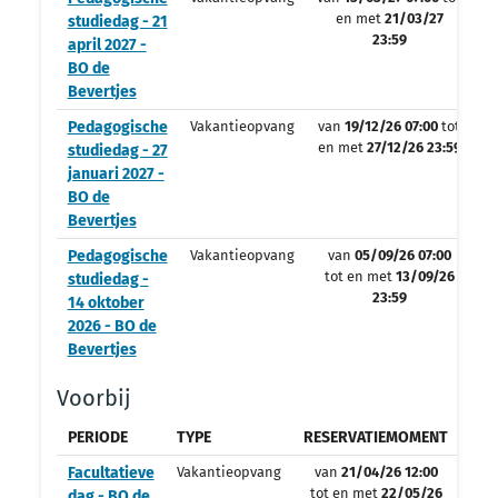
en met
21/03/27
studiedag - 21
23:59
april 2027 -
BO de
Bevertjes
Pedagogische
Vakantieopvang
van
19/12/26 07:00
tot
en met
27/12/26 23:59
studiedag - 27
januari 2027 -
BO de
Bevertjes
Pedagogische
Vakantieopvang
van
05/09/26 07:00
tot en met
13/09/26
studiedag -
23:59
14 oktober
2026 - BO de
Bevertjes
Voorbij
PERIODE
TYPE
RESERVATIEMOMENT
OPV
Facultatieve
Vakantieopvang
van
21/04/26 12:00
tot en met
22/05/26
dag - BO de