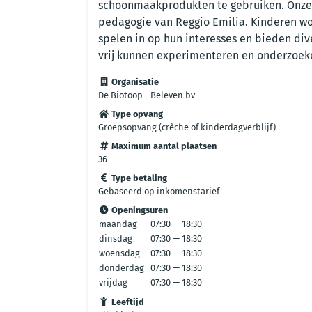
schoonmaakprodukten te gebruiken. Onze 
pedagogie van Reggio Emilia. Kinderen wo
spelen in op hun interesses en bieden div
vrij kunnen experimenteren en onderzoek
Organisatie
De Biotoop - Beleven bv
Type opvang
Groepsopvang (crèche of kinderdagverblijf)
Maximum aantal plaatsen
36
Type betaling
Gebaseerd op inkomenstarief
Openingsuren
maandag
07:30 — 18:30
dinsdag
07:30 — 18:30
woensdag
07:30 — 18:30
donderdag
07:30 — 18:30
vrijdag
07:30 — 18:30
Leeftijd