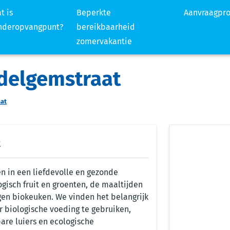
t is
Beperkte
Aanvraagpr
nderopvangpunt?
bereikbaarheid
zomervakantie
delgemstraat
at
t
 in een liefdevolle en gezonde
ogisch fruit en groenten, de maaltijden
gen biokeuken. We vinden het belangrijk
r biologische voeding te gebruiken,
bare luiers en ecologische