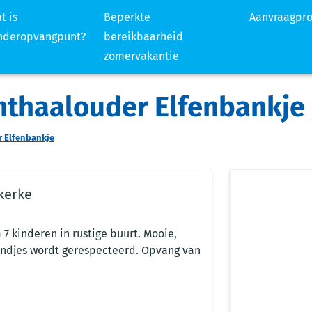
t is
Beperkte
Aanvraagpr
nderopvangpunt?
bereikbaarheid
zomervakantie
onthaalouder Elfenbankje
r Elfenbankje
kerke
 kinderen in rustige buurt. Mooie,
kindjes wordt gerespecteerd. Opvang van