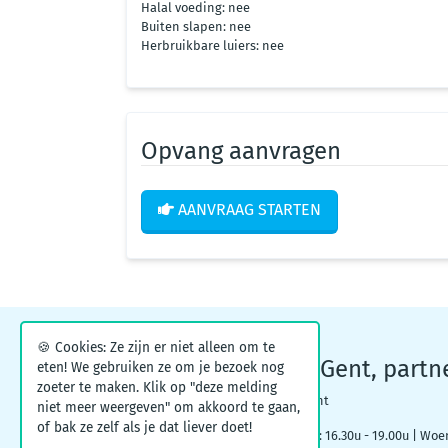
Halal voeding: nee
Buiten slapen: nee
Herbruikbare luiers: nee
Opvang aanvragen
AANVRAAG STARTEN
🍪 Cookies: Ze zijn er niet alleen om te
Kinderopvangpunt Gent, partn
eten! We gebruiken ze om je bezoek nog
zoeter te maken. Klik op "deze melding
Woodrow Wilsonplein 1, 9000 Gent
niet meer weergeven" om akkoord te gaan,
of bak ze zelf als je dat liever doet!
Maandag: 09.00u – 12.30u | Dinsdag: 16.30u - 19.00u | Woe