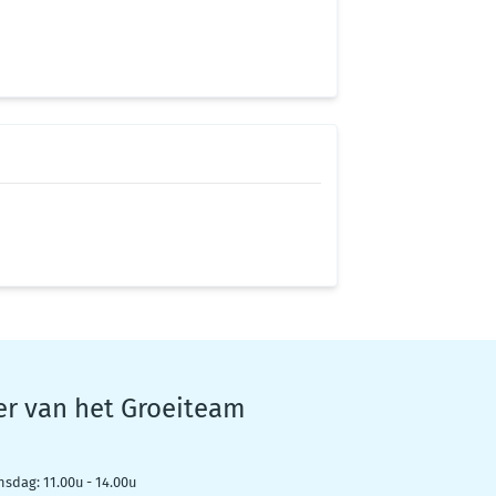
er van het Groeiteam
nsdag: 11.00u - 14.00u