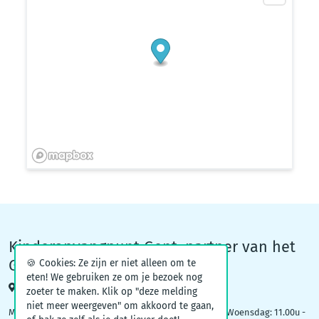
Kinderopvangpunt Gent, partner van het
Groeiteam
🍪 Cookies: Ze zijn er niet alleen om te
eten! We gebruiken ze om je bezoek nog
Woodrow Wilsonplein 1, 9000 Gent
zoeter te maken. Klik op "deze melding
niet meer weergeven" om akkoord te gaan,
Maandag: 09.00u – 12.30u | Dinsdag: 16.30u - 19.00u | Woensdag: 11.00u -