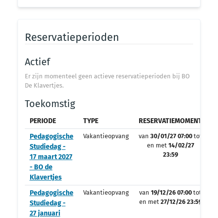
Reservatieperioden
Actief
Er zijn momenteel geen actieve reservatieperioden bij BO
De Klavertjes.
Toekomstig
PERIODE
TYPE
RESERVATIEMOMENT
O
Pedagogische
Vakantieopvang
van
30/01/27 07:00
tot
en met
14/02/27
Studiedag -
23:59
17 maart 2027
- BO de
Klavertjes
Pedagogische
Vakantieopvang
van
19/12/26 07:00
tot
en met
27/12/26 23:59
Studiedag -
27 januari