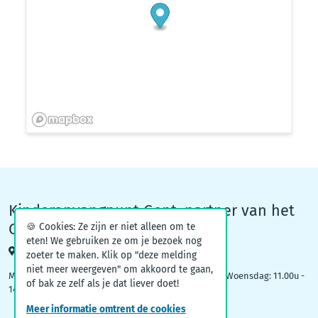
Kinderopvangpunt Gent, partner van het
Groeiteam
🍪 Cookies: Ze zijn er niet alleen om te
eten! We gebruiken ze om je bezoek nog
Woodrow Wilsonplein 1, 9000 Gent
zoeter te maken. Klik op "deze melding
niet meer weergeven" om akkoord te gaan,
Maandag: 09.00u – 12.30u | Dinsdag: 16.30u - 19.00u | Woensdag: 11.00u -
of bak ze zelf als je dat liever doet!
14.00u
Meer informatie omtrent de cookies