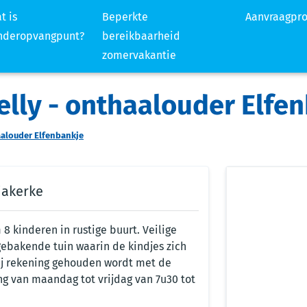
t is
Beperkte
Aanvraagpr
nderopvangpunt?
bereikbaarheid
zomervakantie
lly - onthaalouder Elfe
aalouder Elfenbankje
iakerke
 kinderen in rustige buurt. Veilige
fgebakende tuin waarin de kindjes zich
ij rekening gehouden wordt met de
g van maandag tot vrijdag van 7u30 tot