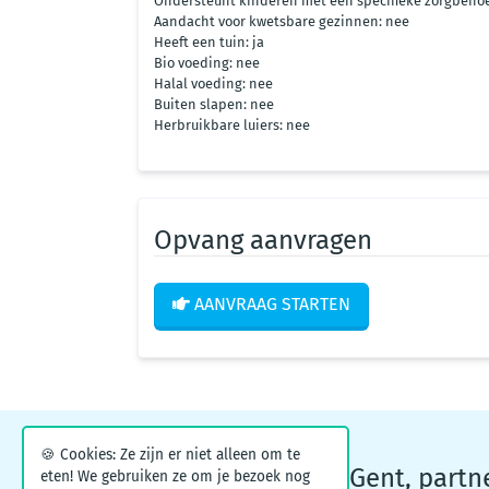
Ondersteunt kinderen met een specifieke zorgbehoe
Aandacht voor kwetsbare gezinnen: nee
Heeft een tuin: ja
Bio voeding: nee
Halal voeding: nee
Buiten slapen: nee
Herbruikbare luiers: nee
Opvang aanvragen
AANVRAAG STARTEN
🍪 Cookies: Ze zijn er niet alleen om te
Kinderopvangpunt Gent, partn
eten! We gebruiken ze om je bezoek nog