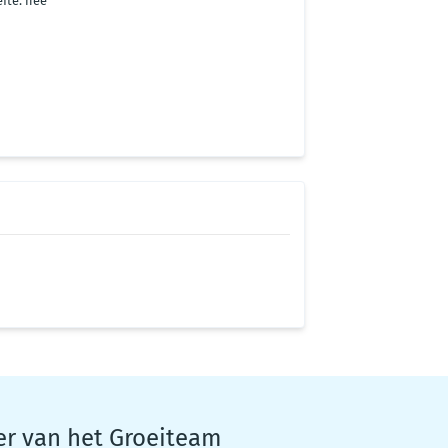
fte: nee
er van het Groeiteam