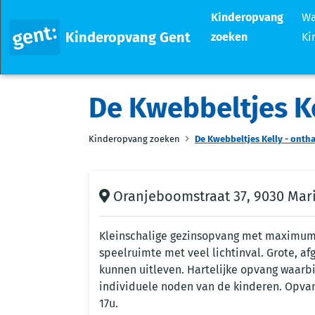
Kinderopvang
Wa
Kinderopvang Gent
zoeken
Ki
De Kwebbeltjes Ke
Kinderopvang zoeken
De Kwebbeltjes Kelly - onth
Oranjeboomstraat 37, 9030 Mar
Kleinschalige gezinsopvang met maximum 8
speelruimte met veel lichtinval. Grote, a
kunnen uitleven. Hartelijke opvang waarb
individuele noden van de kinderen. Opvan
17u.