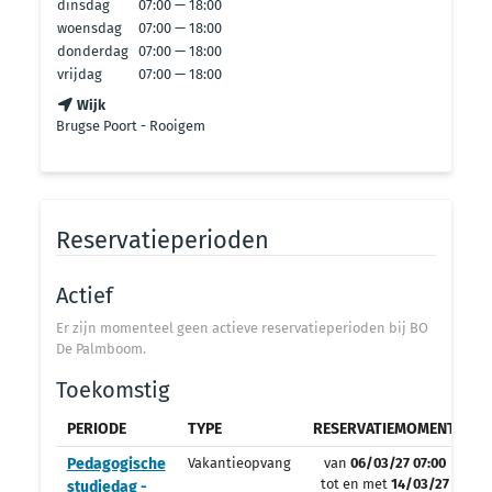
dinsdag
07:00 — 18:00
woensdag
07:00 — 18:00
donderdag
07:00 — 18:00
vrijdag
07:00 — 18:00
Wijk
Brugse Poort - Rooigem
Reservatieperioden
Actief
Er zijn momenteel geen actieve reservatieperioden bij BO
De Palmboom.
Toekomstig
PERIODE
TYPE
RESERVATIEMOMENT
O
Pedagogische
Vakantieopvang
van
06/03/27 07:00
tot en met
14/03/27
studiedag -