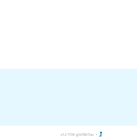
·
v1.2-1730-g3478b72ac