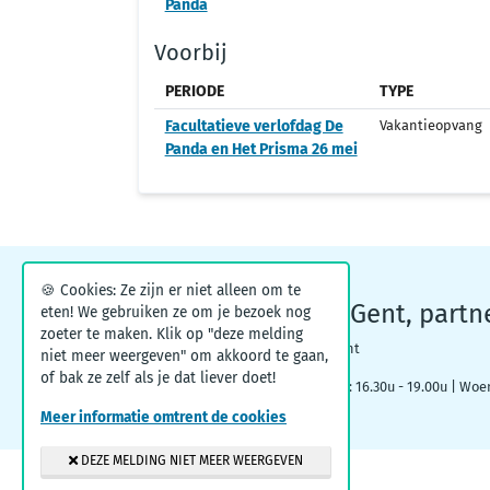
Panda
Voorbij
PERIODE
TYPE
Facultatieve verlofdag De
Vakantieopvang
Panda en Het Prisma 26 mei
🍪 Cookies: Ze zijn er niet alleen om te
Kinderopvangpunt Gent, partn
eten! We gebruiken ze om je bezoek nog
zoeter te maken. Klik op "deze melding
Woodrow Wilsonplein 1, 9000 Gent
niet meer weergeven" om akkoord te gaan,
of bak ze zelf als je dat liever doet!
Maandag: 09.00u – 12.30u | Dinsdag: 16.30u - 19.00u | Woe
Meer informatie omtrent de cookies
DEZE MELDING NIET MEER WEERGEVEN
© 2026
Kinderopvang Gent