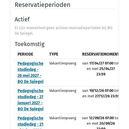
Reservatieperioden
Actief
Er zijn momenteel geen actieve reservatieperioden bij BO
De Spiegel.
Toekomstig
PERIODE
TYPE
RESERVATIEMOMENT
O
Pedagogische
Vakantieopvang
van
17/04/27 07:00
tot
en met
25/04/27
studiedag -
23:59
26 mei 2027 -
BO De Spiegel
Pedagogische
Vakantieopvang
van
19/12/26 07:00
tot
en met
27/12/26 23:59
studiedag - 27
januari 2027 -
BO De Spiegel
Pedagogische
Vakantieopvang
van
12/09/26 07:00
tot
en met
20/09/26
studiedag - 21
23:59