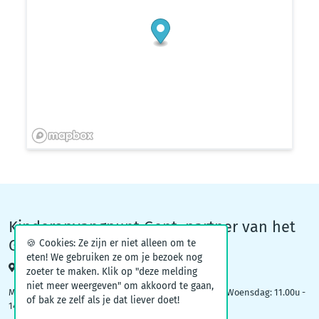
Kinderopvangpunt Gent, partner van het
Groeiteam
🍪 Cookies: Ze zijn er niet alleen om te
eten! We gebruiken ze om je bezoek nog
Woodrow Wilsonplein 1, 9000 Gent
zoeter te maken. Klik op "deze melding
niet meer weergeven" om akkoord te gaan,
Maandag: 09.00u – 12.30u | Dinsdag: 16.30u - 19.00u | Woensdag: 11.00u -
of bak ze zelf als je dat liever doet!
14.00u