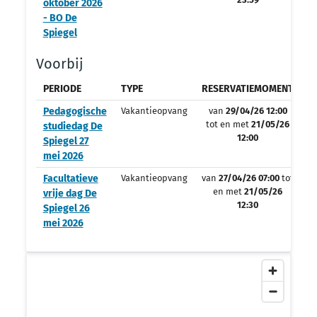
oktober 2026
- BO De
Spiegel
Voorbij
PERIODE
TYPE
RESERVATIEMOMENT
O
Pedagogische
Vakantieopvang
van
29/04/26 12:00
tot en met
21/05/26
studiedag De
12:00
Spiegel 27
mei 2026
Facultatieve
Vakantieopvang
van
27/04/26 07:00
tot
en met
21/05/26
vrije dag De
12:30
Spiegel 26
mei 2026