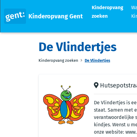
Kinderopvang
Wa
Kinderopvang Gent
zoeken
Ki
De Vlindertjes
Kinderopvang zoeken
De Vlindertjes
Hutsepotstraa
De Vlindertjes is e
staat. Samen met e
verantwoordelijke s
kindjes. Wenst u me
onze website: www.