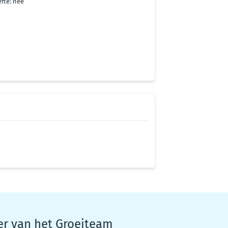
fte: nee
er van het Groeiteam