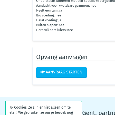
Ondersteunt kinderen met een specifieke zorgbehoe
Aandacht voor kwetsbare gezinnen: nee
Heeft een tuin: ja
Bio voeding: nee
Halal voeding: ja
Buiten slapen: nee
Herbruikbare luiers: nee
Opvang aanvragen
AANVRAAG STARTEN
🍪 Cookies: Ze zijn er niet alleen om te
Kinderopvangpunt Gent, partn
eten! We gebruiken ze om je bezoek nog