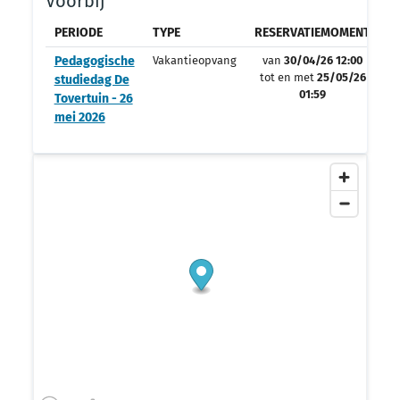
Voorbij
PERIODE
TYPE
RESERVATIEMOMENT
O
Pedagogische
Vakantieopvang
van
30/04/26 12:00
tot en met
25/05/26
studiedag De
01:59
Tovertuin - 26
mei 2026