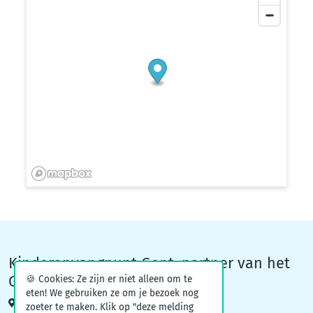
Kinderopvangpunt Gent, partner van het
Groeiteam
🍪 Cookies: Ze zijn er niet alleen om te
eten! We gebruiken ze om je bezoek nog
Woodrow Wilsonplein 1, 9000 Gent
zoeter te maken. Klik op "deze melding