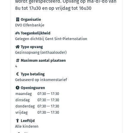
wordt gerespecteerd. Opvang op ma-di-do van
8u tot 17u30 en op vrijdag tot 16u30
Organisatie
DVO Elfenbankje
Toegankelijkheid
Gelegen dichtbij Gent Sint-Pietersstation
Type opvang
Gezinsopvang (onthaalouder)
Maximum aantal plaatsen
4
Type betaling
Gebaseerd op inkomenstarief
Openingsuren
maandag
07:30 — 17:30
dinsdag
07:30 — 17:30
donderdag
07:30 — 17:30
vrijdag
07:30 — 17:30
Leeftijd
Alle kinderen