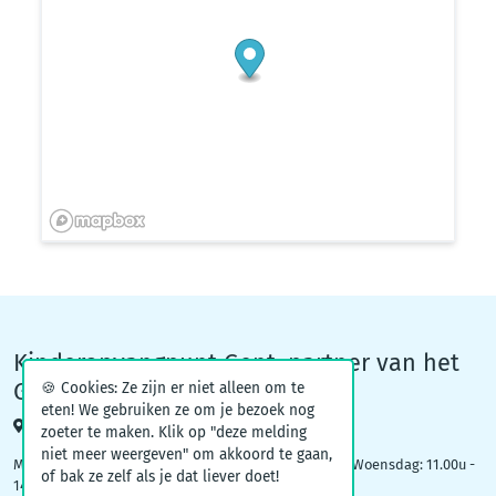
Kinderopvangpunt Gent, partner van het
Groeiteam
🍪 Cookies: Ze zijn er niet alleen om te
eten! We gebruiken ze om je bezoek nog
Woodrow Wilsonplein 1, 9000 Gent
zoeter te maken. Klik op "deze melding
niet meer weergeven" om akkoord te gaan,
Maandag: 09.00u – 12.30u | Dinsdag: 16.30u - 19.00u | Woensdag: 11.00u -
of bak ze zelf als je dat liever doet!
14.00u