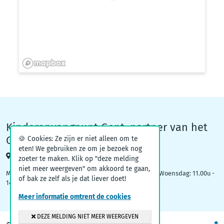
Kinderopvangpunt Gent, partner van het
Groeiteam
🍪 Cookies: Ze zijn er niet alleen om te
eten! We gebruiken ze om je bezoek nog
Woodrow Wilsonplein 1, 9000 Gent
zoeter te maken. Klik op "deze melding
niet meer weergeven" om akkoord te gaan,
Maandag: 09.00u – 12.30u | Dinsdag: 16.30u - 19.00u | Woensdag: 11.00u -
of bak ze zelf als je dat liever doet!
14.00u
Meer informatie omtrent de cookies
DEZE MELDING NIET MEER WEERGEVEN