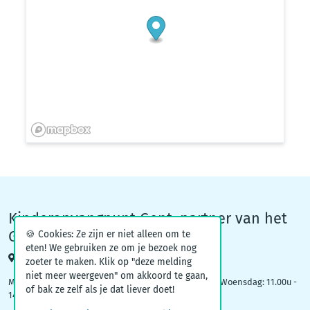
Kinderopvangpunt Gent, partner van het
Groeiteam
🍪 Cookies: Ze zijn er niet alleen om te
eten! We gebruiken ze om je bezoek nog
Woodrow Wilsonplein 1, 9000 Gent
zoeter te maken. Klik op "deze melding
niet meer weergeven" om akkoord te gaan,
Maandag: 09.00u – 12.30u | Dinsdag: 16.30u - 19.00u | Woensdag: 11.00u -
of bak ze zelf als je dat liever doet!
14.00u