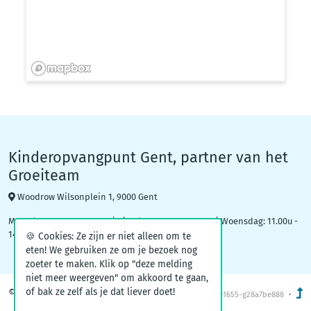
Kinderopvangpunt Gent, partner van het
Groeiteam
Woodrow Wilsonplein 1, 9000 Gent
Maandag: 09.00u – 12.30u | Dinsdag: 16.30u - 19.00u | Woensdag: 11.00u -
14.00u
🍪 Cookies: Ze zijn er niet alleen om te
eten! We gebruiken ze om je bezoek nog
zoeter te maken. Klik op "deze melding
niet meer weergeven" om akkoord te gaan,
of bak ze zelf als je dat liever doet!
© 2026
Kinderopvang Gent
·
v1.2-1655-g28a7be888