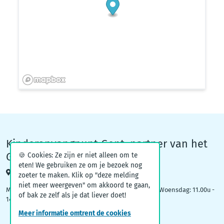
Kinderopvangpunt Gent, partner van het
Groeiteam
🍪 Cookies: Ze zijn er niet alleen om te
eten! We gebruiken ze om je bezoek nog
Woodrow Wilsonplein 1, 9000 Gent
zoeter te maken. Klik op "deze melding
niet meer weergeven" om akkoord te gaan,
Maandag: 09.00u – 12.30u | Dinsdag: 16.30u - 19.00u | Woensdag: 11.00u -
of bak ze zelf als je dat liever doet!
14.00u
Meer informatie omtrent de cookies