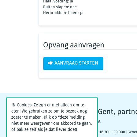
Halal voeding: ja
Buiten slapen: nee
Herbruikbare luiers: ja
Opvang aanvragen
AANVRAAG STARTEN
🍪 Cookies: Ze zijn er niet alleen om te
Kinderopvangpunt Gent, partn
eten! We gebruiken ze om je bezoek nog
zoeter te maken. Klik op "deze melding
Woodrow Wilsonplein 1, 9000 Gent
niet meer weergeven" om akkoord te gaan,
of bak ze zelf als je dat liever doet!
Maandag: 09.00u – 12.30u | Dinsdag: 16.30u - 19.00u | Woe