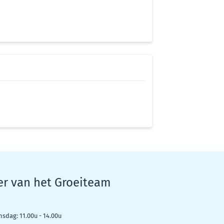
er van het Groeiteam
nsdag: 11.00u - 14.00u