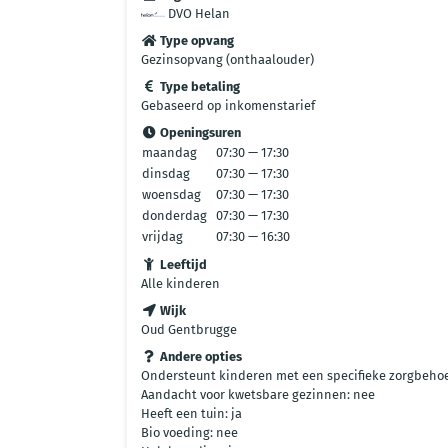
DVO Helan
Type opvang
Gezinsopvang (onthaalouder)
Type betaling
Gebaseerd op inkomenstarief
Openingsuren
maandag
07:30 — 17:30
dinsdag
07:30 — 17:30
woensdag
07:30 — 17:30
donderdag
07:30 — 17:30
vrijdag
07:30 — 16:30
Leeftijd
Alle kinderen
Wijk
Oud Gentbrugge
Andere opties
Ondersteunt kinderen met een specifieke zorgbehoe
Aandacht voor kwetsbare gezinnen: nee
Heeft een tuin: ja
Bio voeding: nee