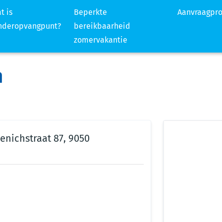
t is
Beperkte
Aanvraagpr
nderopvangpunt?
bereikbaarheid
zomervakantie
n
enichstraat 87, 9050