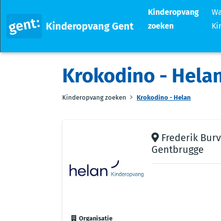
Kinderopvang
Wa
Kinderopvang Gent
zoeken
Ki
Krokodino - Hela
Kinderopvang zoeken
Krokodino - Helan
Frederik Burv
Gentbrugge
Organisatie