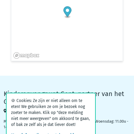
Kinderopvangpunt Gent, partner van het
Groeiteam
🍪 Cookies: Ze zijn er niet alleen om te
eten! We gebruiken ze om je bezoek nog
Woodrow Wilsonplein 1, 9000 Gent
zoeter te maken. Klik op "deze melding
niet meer weergeven" om akkoord te gaan,
Maandag: 09.00u – 12.30u | Dinsdag: 16.30u - 19.00u | Woensdag: 11.00u -
of bak ze zelf als je dat liever doet!
14.00u