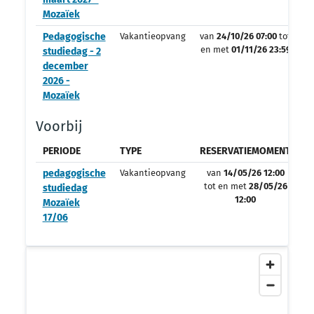
Mozaïek
Pedagogische
Vakantieopvang
van
24/10/26 07:00
tot
en met
01/11/26 23:59
studiedag - 2
december
2026 -
Mozaïek
Voorbij
PERIODE
TYPE
RESERVATIEMOMENT
O
pedagogische
Vakantieopvang
van
14/05/26 12:00
tot en met
28/05/26
studiedag
12:00
Mozaïek
17/06