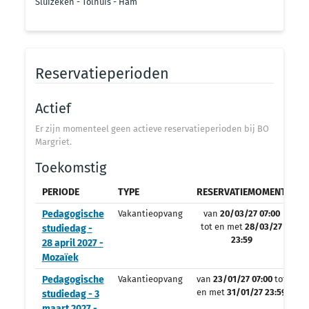
Sluizeken - Tolhuis - Ham
Reservatieperioden
Actief
Er zijn momenteel geen actieve reservatieperioden bij BO
Margriet.
Toekomstig
PERIODE
TYPE
RESERVATIEMOMENT
O
Pedagogische
Vakantieopvang
van
20/03/27 07:00
tot en met
28/03/27
studiedag -
23:59
28 april 2027 -
Mozaïek
Pedagogische
Vakantieopvang
van
23/01/27 07:00
tot
en met
31/01/27 23:59
studiedag - 3
maart 2027 -