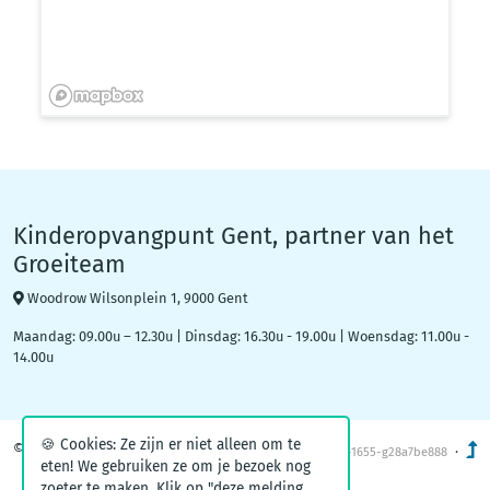
Kinderopvangpunt Gent, partner van het
Groeiteam
Woodrow Wilsonplein 1, 9000 Gent
Maandag: 09.00u – 12.30u | Dinsdag: 16.30u - 19.00u | Woensdag: 11.00u -
14.00u
🍪 Cookies: Ze zijn er niet alleen om te
© 2026
Kinderopvang Gent
·
v1.2-1655-g28a7be888
eten! We gebruiken ze om je bezoek nog
zoeter te maken. Klik op "deze melding