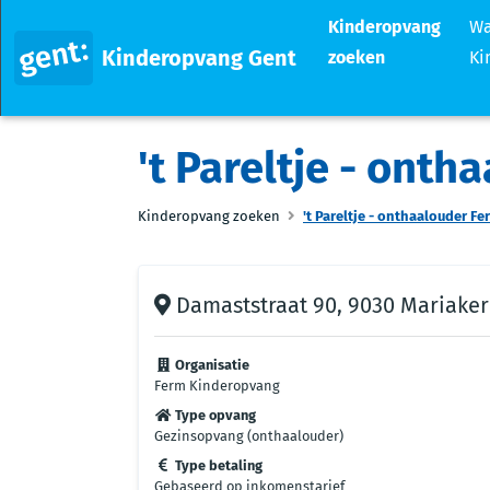
Kinderopvang
Wa
Kinderopvang Gent
zoeken
Ki
't Pareltje - ont
Kinderopvang zoeken
't Pareltje - onthaalouder Fe
Damaststraat 90, 9030 Mariake
Organisatie
Ferm Kinderopvang
Type opvang
Gezinsopvang (onthaalouder)
Type betaling
Gebaseerd op inkomenstarief