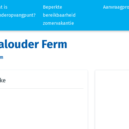
t is
Beperkte
Aanvraagpr
nderopvangpunt?
bereikbaarheid
zomervakantie
haalouder Ferm
rm
rke