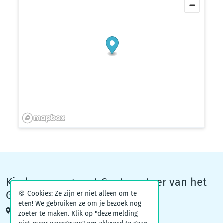
Kinderopvangpunt Gent, partner van het
Groeiteam
🍪 Cookies: Ze zijn er niet alleen om te
eten! We gebruiken ze om je bezoek nog
Woodrow Wilsonplein 1, 9000 Gent
zoeter te maken. Klik op "deze melding